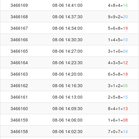
3466169
08-06 14:41:00
4+8+4=
16
3466168
08-06 14:37:30
9+9+2=
20
3466167
08-06 14:34:00
5+6+8=
19
3466166
08-06 14:30:30
1+4+5=
10
3466165
08-06 14:27:00
3+1+0=
04
3466164
08-06 14:23:30
4+3+5=
12
3466163
08-06 14:20:00
6+5+8=
19
3466162
08-06 14:16:30
3+1+2=
06
3466161
08-06 14:13:00
2+5+8=
15
3466160
08-06 14:09:30
8+4+1=
13
3466159
08-06 14:06:00
1+6+1=
08
3466158
08-06 14:02:30
7+0+7=
14