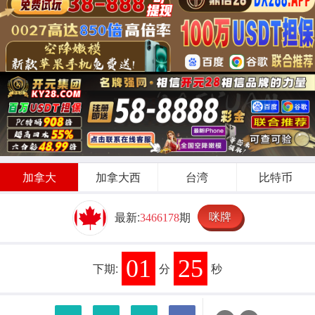
加拿大
加拿大西
台湾
比特币
咪牌
最新:
期
3466178
01
25
下期:
分
秒